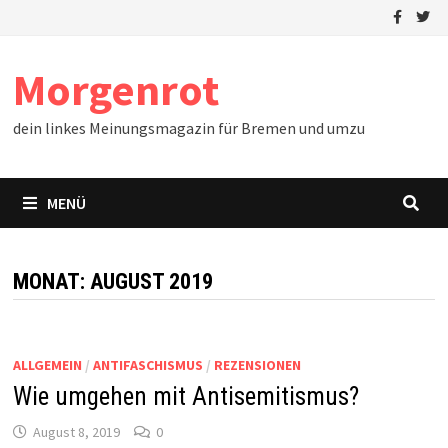
Zum
Inhalt
springen
Morgenrot
dein linkes Meinungsmagazin für Bremen und umzu
MENÜ
MONAT:
AUGUST 2019
ALLGEMEIN
/
ANTIFASCHISMUS
/
REZENSIONEN
Wie umgehen mit Antisemitismus?
August 8, 2019
0