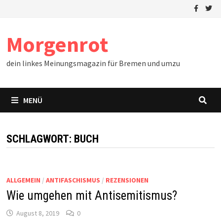
Zum
Inhalt
springen
Morgenrot
dein linkes Meinungsmagazin für Bremen und umzu
MENÜ
SCHLAGWORT:
BUCH
ALLGEMEIN
/
ANTIFASCHISMUS
/
REZENSIONEN
Wie umgehen mit Antisemitismus?
August 8, 2019
0